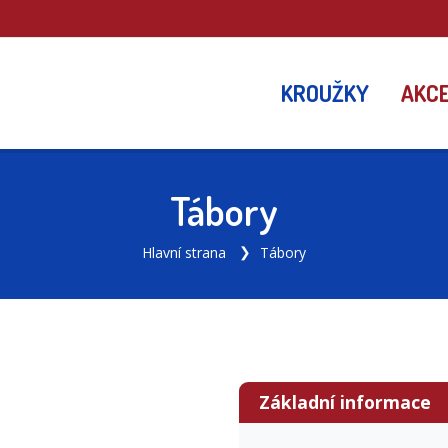
KROUŽKY
AKC
Tábory
Hlavní strana
Tábory
Základní informace