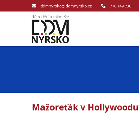
ddmnyrsko@ddmnyrsko.cz
770 149 738
Mažoreťák v Hollywoodu