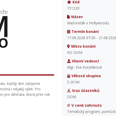
Kód
151220
Název
Mažoreťák v Hollywoodu
Termín konání
17.08.2026 07:30 - 21.08.202
Místo konání
KD DDM
Hlavní vedoucí
Mgr. Eva Koryťáková
Věková skupina
5-20 let
odu. Každý den zažijeme
ožná i nějaký výlet. Pro
Sraz účastníků
en pro děvčata, která přes rok
DDM
V ceně zahrnuto
Tematický program, pomůcky