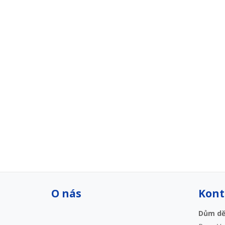
O nás
Kont
Dům dět