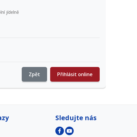
ní jídelně
Zpět
Přihlásit online
azy
Sledujte nás