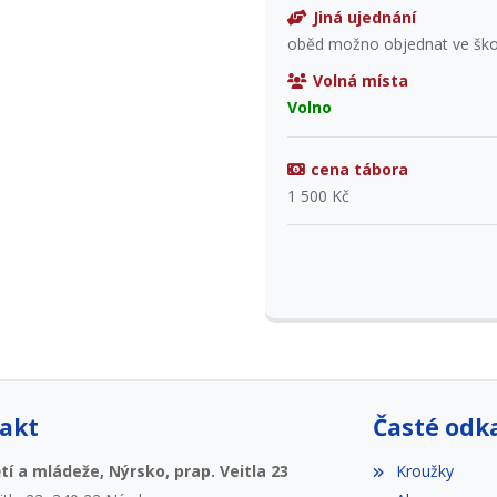
Jiná ujednání
oběd možno objednat ve škol
Volná místa
Volno
cena tábora
1 500 Kč
akt
Časté odk
í a mládeže, Nýrsko, prap. Veitla 23
Kroužky