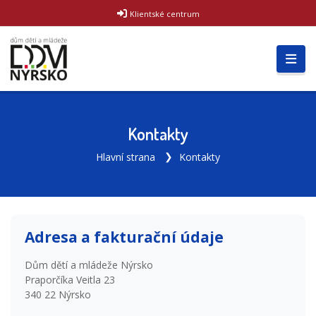
Klientské centrum
Kontakty
Hlavní strana
Kontakty
Adresa a fakturační údaje
Dům dětí a mládeže Nýrsko
Praporčíka Veitla 23
340 22 Nýrsko