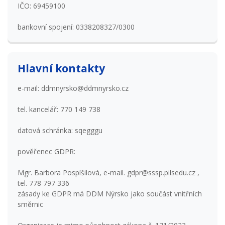
IČO: 69459100
bankovní spojení: 0338208327/0300
Hlavní kontakty
e-mail: ddmnyrsko@ddmnyrsko.cz
tel. kancelář: 770 149 738
datová schránka: sqegggu
pověřenec GDPR:
Mgr. Barbora Pospíšilová, e-mail. gdpr@sssp.pilsedu.cz ,
tel. 778 797 336
zásady ke GDPR má DDM Nýrsko jako součást vnitřních
směrnic